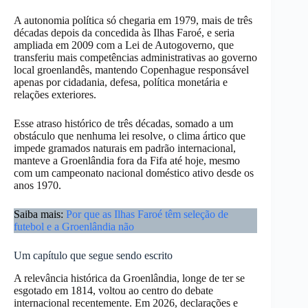
A autonomia política só chegaria em 1979, mais de três
décadas depois da concedida às Ilhas Faroé, e seria
ampliada em 2009 com a Lei de Autogoverno, que
transferiu mais competências administrativas ao governo
local groenlandês, mantendo Copenhague responsável
apenas por cidadania, defesa, política monetária e
relações exteriores.
Esse atraso histórico de três décadas, somado a um
obstáculo que nenhuma lei resolve, o clima ártico que
impede gramados naturais em padrão internacional,
manteve a Groenlândia fora da Fifa até hoje, mesmo
com um campeonato nacional doméstico ativo desde os
anos 1970.
Saiba mais:
Por que as Ilhas Faroé têm seleção de
futebol e a Groenlândia não
Um capítulo que segue sendo escrito
A relevância histórica da Groenlândia, longe de ter se
esgotado em 1814, voltou ao centro do debate
internacional recentemente. Em 2026, declarações e