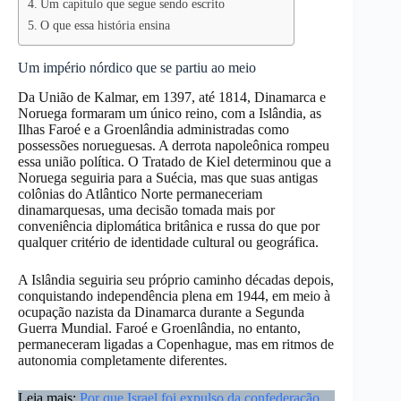
Um capítulo que segue sendo escrito
O que essa história ensina
Um império nórdico que se partiu ao meio
Da União de Kalmar, em 1397, até 1814, Dinamarca e
Noruega formaram um único reino, com a Islândia, as
Ilhas Faroé e a Groenlândia administradas como
possessões norueguesas. A derrota napoleônica rompeu
essa união política. O Tratado de Kiel determinou que a
Noruega seguiria para a Suécia, mas que suas antigas
colônias do Atlântico Norte permaneceriam
dinamarquesas, uma decisão tomada mais por
conveniência diplomática britânica e russa do que por
qualquer critério de identidade cultural ou geográfica.
A Islândia seguiria seu próprio caminho décadas depois,
conquistando independência plena em 1944, em meio à
ocupação nazista da Dinamarca durante a Segunda
Guerra Mundial. Faroé e Groenlândia, no entanto,
permaneceram ligadas a Copenhague, mas em ritmos de
autonomia completamente diferentes.
Leia mais:
Por que Israel foi expulso da confederação