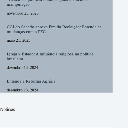
manipulação
novembro 25, 2025
CCJ do Senado aprova Fim da Reeleição: Entenda as
mudanças com a PEC
maio 21, 2025
Igreja x Estado: A influência religiosa na política
brasileira
dezembro 18, 2024
Entenda a Reforma Agrária
dezembro 18, 2024
Notícias