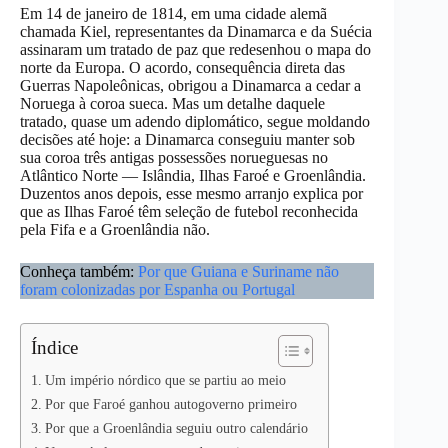
Em 14 de janeiro de 1814, em uma cidade alemã
chamada Kiel, representantes da Dinamarca e da Suécia
assinaram um tratado de paz que redesenhou o mapa do
norte da Europa. O acordo, consequência direta das
Guerras Napoleônicas, obrigou a Dinamarca a cedar a
Noruega à coroa sueca. Mas um detalhe daquele
tratado, quase um adendo diplomático, segue moldando
decisões até hoje: a Dinamarca conseguiu manter sob
sua coroa três antigas possessões norueguesas no
Atlântico Norte — Islândia, Ilhas Faroé e Groenlândia.
Duzentos anos depois, esse mesmo arranjo explica por
que as Ilhas Faroé têm seleção de futebol reconhecida
pela Fifa e a Groenlândia não.
Conheça também:
Por que Guiana e Suriname não
foram colonizadas por Espanha ou Portugal
Índice
Um império nórdico que se partiu ao meio
Por que Faroé ganhou autogoverno primeiro
Por que a Groenlândia seguiu outro calendário