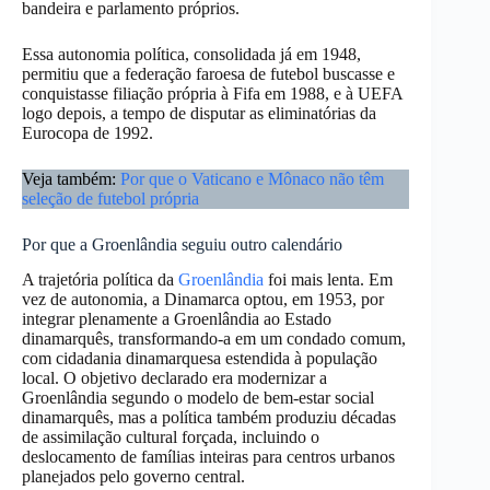
bandeira e parlamento próprios.
Essa autonomia política, consolidada já em 1948,
permitiu que a federação faroesa de futebol buscasse e
conquistasse filiação própria à Fifa em 1988, e à UEFA
logo depois, a tempo de disputar as eliminatórias da
Eurocopa de 1992.
Veja também:
Por que o Vaticano e Mônaco não têm
seleção de futebol própria
Por que a Groenlândia seguiu outro calendário
A trajetória política da
Groenlândia
foi mais lenta. Em
vez de autonomia, a Dinamarca optou, em 1953, por
integrar plenamente a Groenlândia ao Estado
dinamarquês, transformando-a em um condado comum,
com cidadania dinamarquesa estendida à população
local. O objetivo declarado era modernizar a
Groenlândia segundo o modelo de bem-estar social
dinamarquês, mas a política também produziu décadas
de assimilação cultural forçada, incluindo o
deslocamento de famílias inteiras para centros urbanos
planejados pelo governo central.