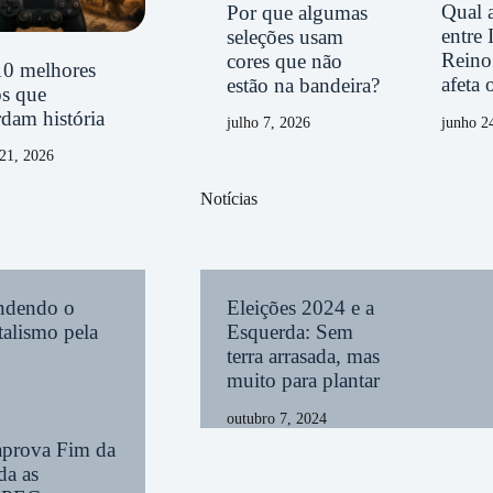
Qual a
Por que algumas
entre 
seleções usam
Reino
cores que não
10 melhores
afeta 
estão na bandeira?
os que
dam história
junho 2
julho 7, 2026
21, 2026
Notícias
endendo o
Eleições 2024 e a
alismo pela
Esquerda: Sem
terra arrasada, mas
muito para plantar
outubro 7, 2024
aprova Fim da
da as