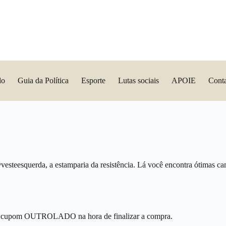
do
Guia da Política
Esporte
Lutas sociais
APOIE
Cont
vesteesquerda, a estamparia da resistência. Lá você encontra ótimas ca
 o cupom OUTROLADO na hora de finalizar a compra.