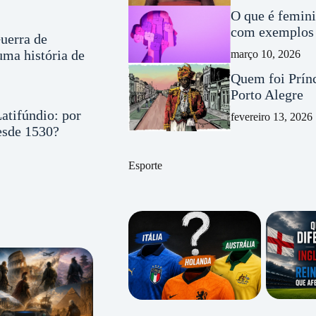
O que é femini
com exemplos 
uerra de
ma história de
março 10, 2026
Quem foi Prínc
Porto Alegre
atifúndio: por
fevereiro 13, 2026
desde 1530?
Esporte