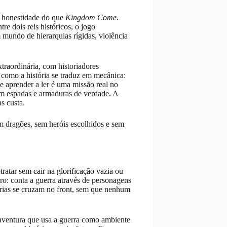
m honestidade do que
Kingdom Come
.
e dois reis históricos, o jogo
mundo de hierarquias rígidas, violência
traordinária, com historiadores
 como a história se traduz em mecânica:
 aprender a ler é uma missão real no
om espadas e armaduras de verdade. A
s custa.
m dragões, sem heróis escolhidos e sem
ratar sem cair na glorificação vazia ou
o: conta a guerra através de personagens
órias se cruzam no front, sem que nenhum
 aventura que usa a guerra como ambiente