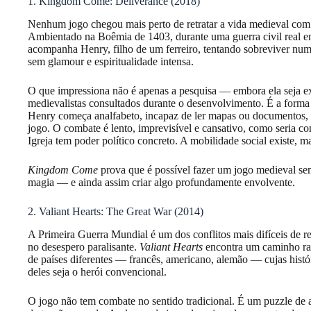
1. Kingdom Come: Deliverance (2018)
Nenhum jogo chegou mais perto de retratar a vida medieval co
Ambientado na Boêmia de 1403, durante uma guerra civil real entr
acompanha Henry, filho de um ferreiro, tentando sobreviver num 
sem glamour e espiritualidade intensa.
O que impressiona não é apenas a pesquisa — embora ela seja ex
medievalistas consultados durante o desenvolvimento. É a forma
Henry começa analfabeto, incapaz de ler mapas ou documentos, e
jogo. O combate é lento, imprevisível e cansativo, como seria c
Igreja tem poder político concreto. A mobilidade social existe, ma
Kingdom Come
prova que é possível fazer um jogo medieval se
magia — e ainda assim criar algo profundamente envolvente.
2. Valiant Hearts: The Great War (2014)
A Primeira Guerra Mundial é um dos conflitos mais difíceis de ret
no desespero paralisante.
Valiant Hearts
encontra um caminho rar
de países diferentes — francês, americano, alemão — cujas hist
deles seja o herói convencional.
O jogo não tem combate no sentido tradicional. É um puzzle de