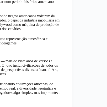
har num período histórico americano
e onde negros americanos voltaram da
der, o papel da indústria imobiliária em
 Hollywood como máquina de produção de
 dos cenários.
uma representação atmosférica e
videogames.
e — mais de vinte anos de versões e
O jogo inclui civilizações de todos os
 de perspectivas diversas: Joana d’Arc,
ncas.
cionando civilizações africanas, do
empo real, a diversidade geográfica e
ogadores algo simples, mas importante: a
.