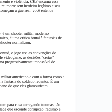
samento e violência.
CK3
encarna essa
rei morre sem herdeiro legítimo e seu
e começam a guerrear, você entende
ie, é um shooter militar moderno —
ixo, é uma crítica brutal à fantasias de
 shooter normalizou.
Conrad, o jogo usa as convenções do
 de videogame, as decisões “certas”
orna progressivamente impossível de
o militar americano e com a forma como a
 a fantasia do soldado redentor. É um
umano do que eles glamourizam.
aram para casa carregando traumas não
idade que esconde corrupção, racismo e