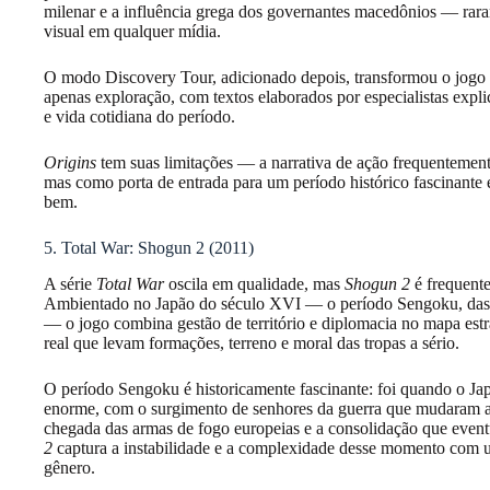
milenar e a influência grega dos governantes macedônios — rara
visual em qualquer mídia.
O modo Discovery Tour, adicionado depois, transformou o jogo
apenas exploração, com textos elaborados por especialistas expli
e vida cotidiana do período.
Origins
tem suas limitações — a narrativa de ação frequentement
mas como porta de entrada para um período histórico fascinante
bem.
5. Total War: Shogun 2 (2011)
A série
Total War
oscila em qualidade, mas
Shogun 2
é frequent
Ambientado no Japão do século XVI — o período Sengoku, das gu
— o jogo combina gestão de território e diplomacia no mapa estr
real que levam formações, terreno e moral das tropas a sério.
O período Sengoku é historicamente fascinante: foi quando o Ja
enorme, com o surgimento de senhores da guerra que mudaram as r
chegada das armas de fogo europeias e a consolidação que even
2
captura a instabilidade e a complexidade desse momento com 
gênero.