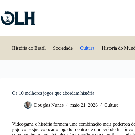
Pular
para
o
conteúdo
História do Brasil
Sociedade
Cultura
História do Mun
Os 10 melhores jogos que abordam história
Douglas Nunes
maio 21, 2026
Cultura
Videogame e história formam uma combinação mais poderosa do 
jogo consegue colocar o jogador dentro de um período históric
como contexto que afeta decisões, mecânicas e narrativa — ele fa