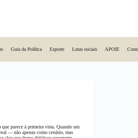
do
Guia da Política
Esporte
Lutas sociais
APOIE
Cont
que parece à primeira vista. Quando um
o real — não apenas como cenário, mas
z algo que livros didáticos raramente