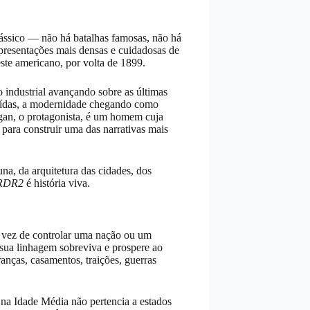
lássico — não há batalhas famosas, não há
epresentações mais densas e cuidadosas de
ste americano, por volta de 1899.
 industrial avançando sobre as últimas
ruídas, a modernidade chegando como
gan, o protagonista, é um homem cuja
 para construir uma das narrativas mais
na, da arquitetura das cidades, dos
RDR2
é história viva.
m vez de controlar uma nação ou um
e sua linhagem sobreviva e prospere ao
anças, casamentos, traições, guerras
 na Idade Média não pertencia a estados