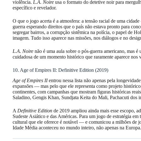
violência.
L.A. Noire
usa o formato do detetive noir para mergul
específico e revelador.
O que o jogo acerta é a atmosfera: a tensão racial de uma cidad
guerra esperando direitos que o país não estava pronto para conce
segregar bairros, a corrupção sistêmica na polícia, o papel de
imagem. Tudo isso aparece nas missões, nos diálogos e no design
L.A. Noire
não é uma aula sobre o pós-guerra americano, mas é 
cuidadosa de um momento histórico que raramente aparece nos 
10. Age of Empires II: Definitive Edition (2019)
Age of Empires II
entrou nessa lista não apenas pela longevidad
expansões — mas pelo que ele representa como projeto histórico. 
continentes, com campanhas que mostram figuras históricas reais
Saladino, Gengis Khan, Sundjata Keita do Mali, Pachacuti dos i
A
Definitive Edition
de 2019 ampliou ainda mais esse escopo, adi
Sudeste Asiático e das Américas. Para um jogo de estratégia em t
cultural que ele oferece é notável — e comunicou a milhões de j
Idade Média aconteceu no mundo inteiro, não apenas na Europa