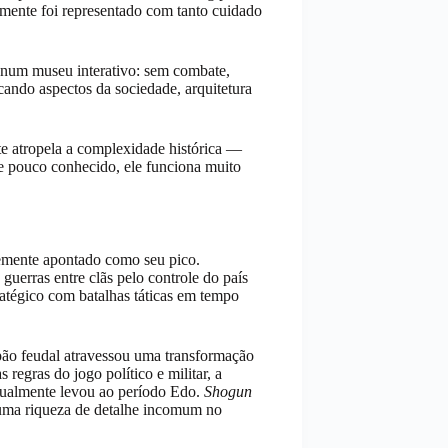
mente foi representado com tanto cuidado
 num museu interativo: sem combate,
cando aspectos da sociedade, arquitetura
e atropela a complexidade histórica —
 e pouco conhecido, ele funciona muito
emente apontado como seu pico.
erras entre clãs pelo controle do país
atégico com batalhas táticas em tempo
pão feudal atravessou uma transformação
egras do jogo político e militar, a
tualmente levou ao período Edo.
Shogun
uma riqueza de detalhe incomum no