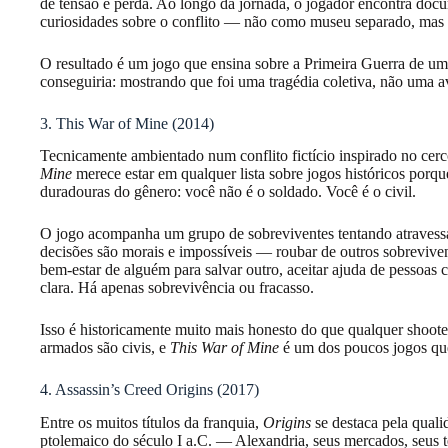
de tensão e perda. Ao longo da jornada, o jogador encontra docum
curiosidades sobre o conflito — não como museu separado, mas i
O resultado é um jogo que ensina sobre a Primeira Guerra de um 
conseguiria: mostrando que foi uma tragédia coletiva, não uma a
3. This War of Mine (2014)
Tecnicamente ambientado num conflito fictício inspirado no cer
Mine
merece estar em qualquer lista sobre jogos históricos porq
duradouras do gênero: você não é o soldado. Você é o civil.
O jogo acompanha um grupo de sobreviventes tentando atravessa
decisões são morais e impossíveis — roubar de outros sobrevivent
bem-estar de alguém para salvar outro, aceitar ajuda de pessoas
clara. Há apenas sobrevivência ou fracasso.
Isso é historicamente muito mais honesto do que qualquer shooter
armados são civis, e
This War of Mine
é um dos poucos jogos que 
4. Assassin’s Creed Origins (2017)
Entre os muitos títulos da franquia,
Origins
se destaca pela quali
ptolemaico do século I a.C. — Alexandria, seus mercados, seus te