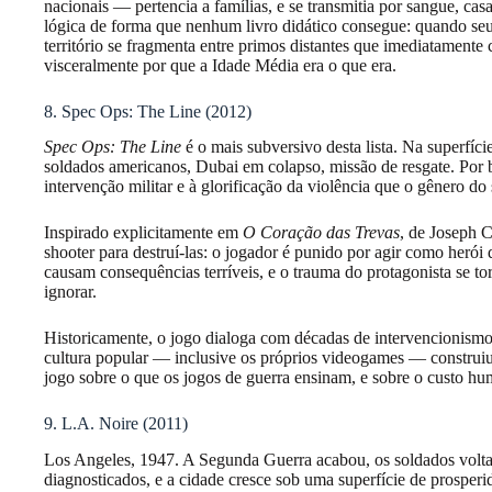
nacionais — pertencia a famílias, e se transmitia por sangue, ca
lógica de forma que nenhum livro didático consegue: quando seu 
território se fragmenta entre primos distantes que imediatament
visceralmente por que a Idade Média era o que era.
8. Spec Ops: The Line (2012)
Spec Ops: The Line
é o mais subversivo desta lista. Na superfíc
soldados americanos, Dubai em colapso, missão de resgate. Por ba
intervenção militar e à glorificação da violência que o gênero do
Inspirado explicitamente em
O Coração das Trevas
, de Joseph 
shooter para destruí-las: o jogador é punido por agir como herói
causam consequências terríveis, e o trauma do protagonista se t
ignorar.
Historicamente, o jogo dialoga com décadas de intervencionism
cultura popular — inclusive os próprios videogames — construiu
jogo sobre o que os jogos de guerra ensinam, e sobre o custo h
9. L.A. Noire (2011)
Los Angeles, 1947. A Segunda Guerra acabou, os soldados volt
diagnosticados, e a cidade cresce sob uma superfície de prosper