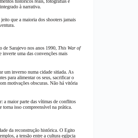
entos históricos reais, fotografias e
ntegrado à narrativa.
jeito que a maioria dos shooters jamais
ventura.
co de Sarajevo nos anos 1990,
This War of
ue inverte uma das convenções mais
r um inverno numa cidade sitiada. As
es para alimentar os seus, sacrificar o
 com motivações obscuras. Não há vitória
: a maior parte das vítimas de conflitos
torna isso compreensível na prática.
dade da reconstrução histórica. O Egito
mplos, a tensão entre a cultura egípcia