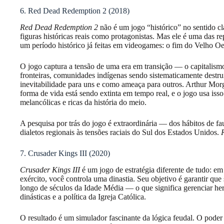
6. Red Dead Redemption 2 (2018)
Red Dead Redemption 2
não é um jogo “histórico” no sentido c
figuras históricas reais como protagonistas. Mas ele é uma das r
um período histórico já feitas em videogames: o fim do Velho Oe
O jogo captura a tensão de uma era em transição — o capitalismo
fronteiras, comunidades indígenas sendo sistematicamente dest
inevitabilidade para uns e como ameaça para outros. Arthur Mor
forma de vida está sendo extinta em tempo real, e o jogo usa isso
melancólicas e ricas da história do meio.
A pesquisa por trás do jogo é extraordinária — dos hábitos de fau
dialetos regionais às tensões raciais do Sul dos Estados Unidos.
7. Crusader Kings III (2020)
Crusader Kings III
é um jogo de estratégia diferente de tudo: e
exército, você controla uma dinastia. Seu objetivo é garantir qu
longo de séculos da Idade Média — o que significa gerenciar her
dinásticas e a política da Igreja Católica.
O resultado é um simulador fascinante da lógica feudal. O poder