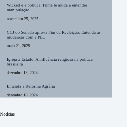
Wicked e a política: Filme te ajuda a entender
manipulação
novembro 25, 2025
CCJ do Senado aprova Fim da Reeleição: Entenda as
mudanças com a PEC
maio 21, 2025
Igreja x Estado: A influência religiosa na política
brasileira
dezembro 18, 2024
Entenda a Reforma Agrária
dezembro 18, 2024
Notícias