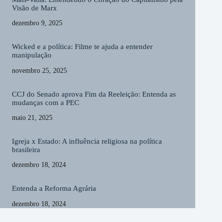
Visão de Marx
dezembro 9, 2025
Wicked e a política: Filme te ajuda a entender
manipulação
novembro 25, 2025
CCJ do Senado aprova Fim da Reeleição: Entenda as
mudanças com a PEC
maio 21, 2025
Igreja x Estado: A influência religiosa na política
brasileira
dezembro 18, 2024
Entenda a Reforma Agrária
dezembro 18, 2024