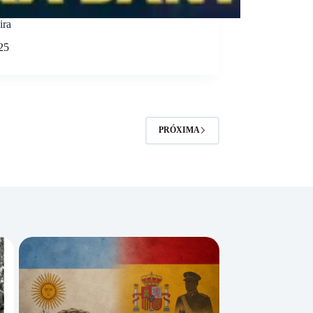
ira
25
PRÓXIMA