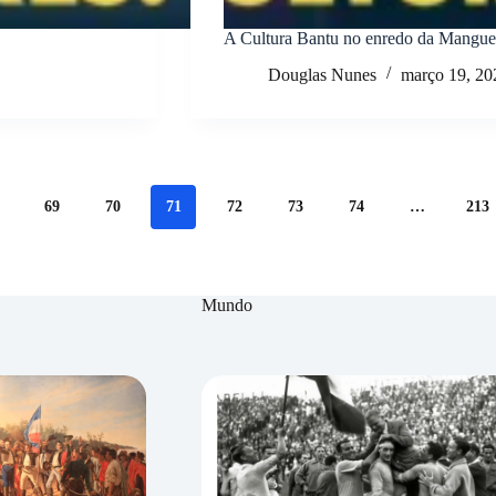
A Cultura Bantu no enredo da Mangue
Douglas Nunes
março 19, 20
69
70
71
72
73
74
…
213
Mundo