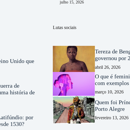
julho 15, 2026
Lutas sociais
Tereza de Beng
governou por 2
Reino Unido que
abril 26, 2026
O que é femini
com exemplos 
uerra de
ma história de
março 10, 2026
Quem foi Prínc
Porto Alegre
atifúndio: por
fevereiro 13, 2026
desde 1530?