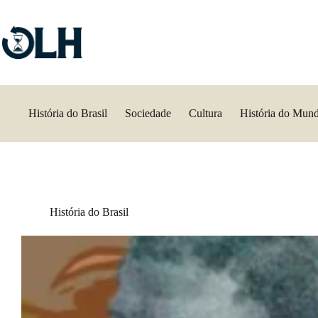
Pular
para
o
conteúdo
História do Brasil
Sociedade
Cultura
História do Mun
História do Brasil