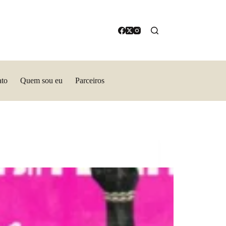
ato
Quem sou eu
Parceiros