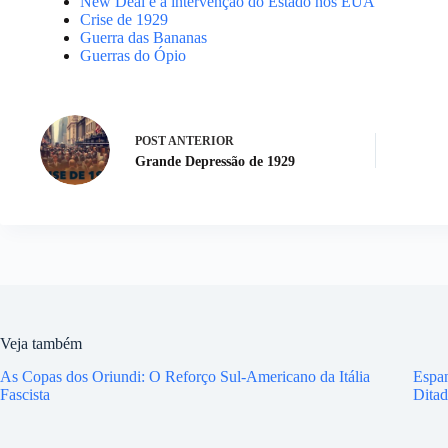
New Deal e a intervenção do Estado nos EUA
Crise de 1929
Guerra das Bananas
Guerras do Ópio
POST
ANTERIOR
Grande Depressão de 1929
Veja também
As Copas dos Oriundi: O Reforço Sul-Americano da Itália
Espan
Fascista
Ditad