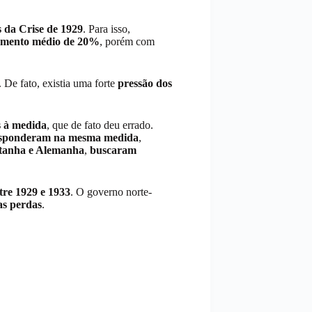
 da Crise de 1929
. Para isso,
mento médio de 20%
, porém com
. De fato, existia uma forte
pressão dos
s à medida
, que de fato deu errado.
sponderam na mesma medida
,
tanha e Alemanha
,
buscaram
tre 1929 e 1933
. O governo norte-
as perdas
.