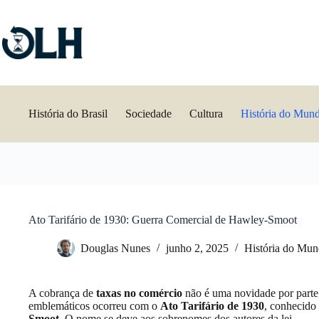
Pular
para
o
conteúdo
História do Brasil
Sociedade
Cultura
História do Mun
Ato Tarifário de 1930: Guerra Comercial de Hawley-Smoot
Douglas Nunes
junho 2, 2025
História do Mu
A cobrança de
taxas no comércio
não é uma novidade por parte
emblemáticos ocorreu com o
Ato Tarifário de 1930
, conhecid
Smoot
. O nome se deve aos sobrenomes dos autores da lei.