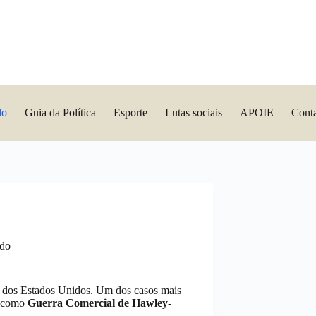
do
Guia da Política
Esporte
Lutas sociais
APOIE
Cont
ndo
 dos Estados Unidos. Um dos casos mais
o como
Guerra Comercial de Hawley-