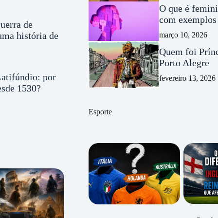
O que é femini
com exemplos 
uerra de
ma história de
março 10, 2026
Quem foi Prínc
Porto Alegre
atifúndio: por
fevereiro 13, 2026
desde 1530?
Esporte