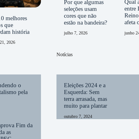
Qual a
Por que algumas
entre 
seleções usam
Reino
cores que não
10 melhores
afeta 
estão na bandeira?
os que
dam história
junho 2
julho 7, 2026
21, 2026
Notícias
endendo o
Eleições 2024 e a
alismo pela
Esquerda: Sem
terra arrasada, mas
muito para plantar
outubro 7, 2024
aprova Fim da
da as
a PEC