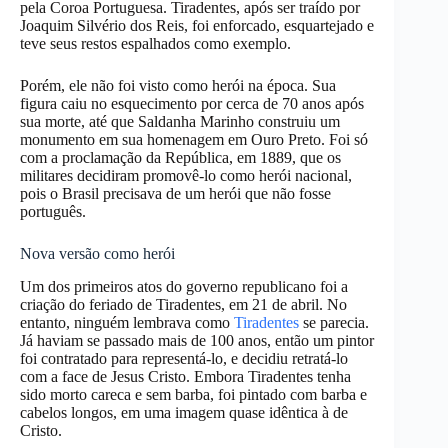
pela Coroa Portuguesa. Tiradentes, após ser traído por
Joaquim Silvério dos Reis, foi enforcado, esquartejado e
teve seus restos espalhados como exemplo.
Porém, ele não foi visto como herói na época. Sua
figura caiu no esquecimento por cerca de 70 anos após
sua morte, até que Saldanha Marinho construiu um
monumento em sua homenagem em Ouro Preto. Foi só
com a proclamação da República, em 1889, que os
militares decidiram promovê-lo como herói nacional,
pois o Brasil precisava de um herói que não fosse
português.
Nova versão como herói
Um dos primeiros atos do governo republicano foi a
criação do feriado de Tiradentes, em 21 de abril. No
entanto, ninguém lembrava como
Tiradentes
se parecia.
Já haviam se passado mais de 100 anos, então um pintor
foi contratado para representá-lo, e decidiu retratá-lo
com a face de Jesus Cristo. Embora Tiradentes tenha
sido morto careca e sem barba, foi pintado com barba e
cabelos longos, em uma imagem quase idêntica à de
Cristo.