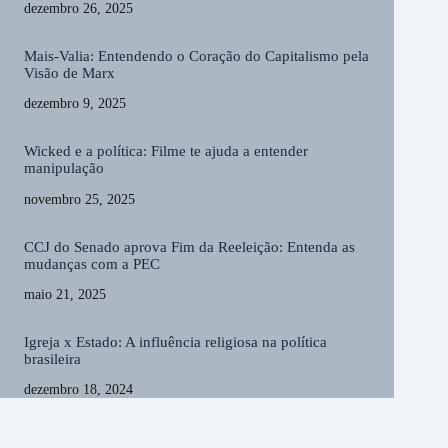
dezembro 26, 2025
Mais-Valia: Entendendo o Coração do Capitalismo pela
Visão de Marx
dezembro 9, 2025
Wicked e a política: Filme te ajuda a entender
manipulação
novembro 25, 2025
CCJ do Senado aprova Fim da Reeleição: Entenda as
mudanças com a PEC
maio 21, 2025
Igreja x Estado: A influência religiosa na política
brasileira
dezembro 18, 2024