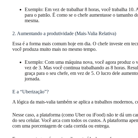
Exemplo: Em vez de trabalhar 8 horas, você trabalha 10. A
para o patrão. É como se o chefe aumentasse o tamanho do 
mesma.
2. Aumentando a produtividade (Mais-Valia Relativa)
Essa é a forma mais comum hoje em dia. O chefe investe em tec
você produza muito mais no mesmo tempo.
Exemplo: Com uma máquina nova, você agora produz o val
vez de 3. Mas você continua trabalhando as 8 horas. Resul
graça para o seu chefe, em vez de 5. O lucro dele aument
jornada.
E a “Uberização”?
A lógica da mais-valia também se aplica a trabalhos modernos, c
Nesse caso, a plataforma (como Uber ou iFood) não te dá um car
do seu celular. Você arca com todos os custos. A plataforma apen
com uma porcentagem de cada corrida ou entrega.