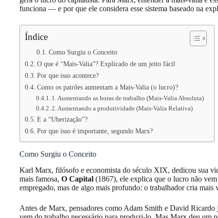
funciona — e por que ele considera esse sistema baseado na expl
Índice
Como Surgiu o Conceito
O que é “Mais-Valia”? Explicado de um jeito fácil
Por que isso acontece?
Como os patrões aumentam a Mais-Valia (o lucro)?
1. Aumentando as horas de trabalho (Mais-Valia Absoluta)
2. Aumentando a produtividade (Mais-Valia Relativa)
E a “Uberização”?
Por que isso é importante, segundo Marx?
Como Surgiu o Conceito
Karl Marx, filósofo e economista do século XIX, dedicou sua vi
mais famosa,
O Capital
(1867), ele explica que o lucro não vem 
empregado, mas de algo mais profundo: o trabalhador cria mais va
Antes de Marx, pensadores como Adam Smith e David Ricardo j
vem do trabalho necessário para produzi-lo. Mas Marx deu um pas