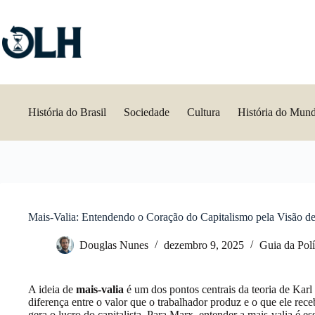
Pular
para
o
conteúdo
História do Brasil
Sociedade
Cultura
História do Mun
Mais-Valia: Entendendo o Coração do Capitalismo pela Visão d
Douglas Nunes
dezembro 9, 2025
Guia da Polí
A ideia de
mais-valia
é um dos pontos centrais da teoria de Karl
diferença entre o valor que o trabalhador produz e o que ele rec
gera o lucro do capitalista. Para Marx, entender a mais-valia é e