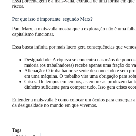
Essa porcentagem é a mais-valia, extraída de uma forma em que 
riscos.
Por que isso é importante, segundo Marx?
Para Marx, a mais-valia mostra que a exploração não é uma falha
capitalismo funcionar.
Essa busca infinita por mais lucro gera consequências que vemos
Desigualdade: A riqueza se concentra nas mãos de poucos
maioria (os trabalhadores) recebe apenas uma fração do val
Alienação: O trabalhador se sente desconectado e sem pro
em uma máquina. O trabalho vira uma obrigação para sobrev
Crises: De tempos em tempos, as empresas produzem tanto
dinheiro suficiente para comprar tudo. Isso gera crises ec
Entender a mais-valia é como colocar um óculos para enxergar a l
da desigualdade no mundo em que vivemos.
Tags