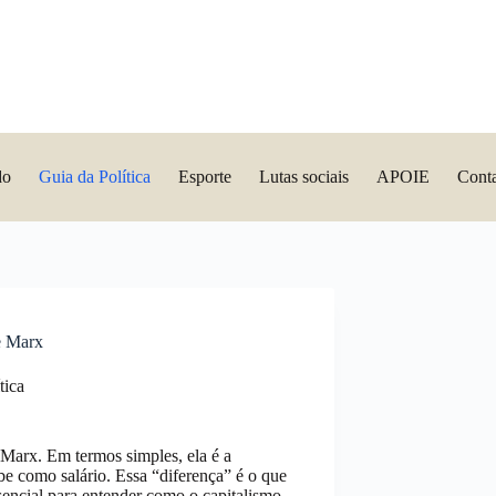
do
Guia da Política
Esporte
Lutas sociais
APOIE
Cont
e Marx
tica
 Marx. Em termos simples, ela é a
ebe como salário. Essa “diferença” é o que
ssencial para entender como o capitalismo