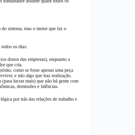
o trabalhador assume quase todos os
 do sistema, mas o motor que faz o
 todos os dias:
 (os donos das empresas), enquanto a
or que cria.
pósito, como se fosse apenas uma peça
iver, e não algo que traz realização.
 (para lucrar mais) que não há gente com
onômicas, demissões e falências.
ógica por trás das relações de trabalho e