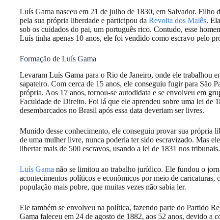
Luís Gama nasceu em 21 de julho de 1830, em Salvador. Filho 
pela sua própria liberdade e participou da
Revolta dos Malês
. El
sob os cuidados do pai, um português rico. Contudo, esse home
Luís tinha apenas 10 anos, ele foi vendido como escravo pelo pró
Formação de Luís Gama
Levaram Luís Gama para o Rio de Janeiro, onde ele trabalhou em
sapateiro. Com cerca de 15 anos, ele conseguiu fugir para São P
própria. Aos 17 anos, tornou-se autodidata e se envolveu em gru
Faculdade de Direito. Foi lá que ele aprendeu sobre uma lei de 1
desembarcados no Brasil após essa data deveriam ser livres.
Munido desse conhecimento, ele conseguiu provar sua própria li
de uma mulher livre, nunca poderia ter sido escravizado. Mas ele
libertar mais de 500 escravos, usando a lei de 1831 nos tribunais.
Luís Gama
não se limitou ao trabalho jurídico. Ele fundou o jor
acontecimentos políticos e econômicos por meio de caricaturas, 
população mais pobre, que muitas vezes não sabia ler.
Ele também se envolveu na política, fazendo parte do Partido Re
Gama faleceu em 24 de agosto de 1882, aos 52 anos, devido a co