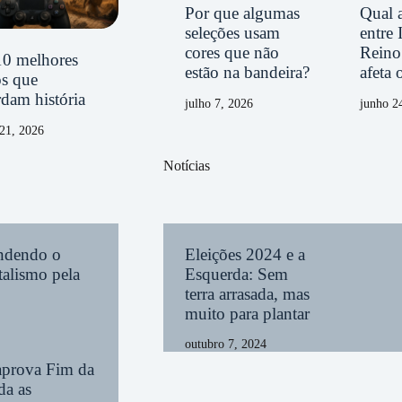
Qual a
Por que algumas
entre 
seleções usam
Reino
cores que não
10 melhores
afeta 
estão na bandeira?
os que
dam história
junho 2
julho 7, 2026
21, 2026
Notícias
endendo o
Eleições 2024 e a
alismo pela
Esquerda: Sem
terra arrasada, mas
muito para plantar
outubro 7, 2024
aprova Fim da
da as