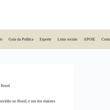
do
Guia da Política
Esporte
Lutas sociais
APOIE
Cont
 Brasil
ravidão no Brasil, e um dos maiores