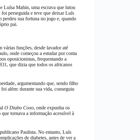
de Luísa Mahin, uma escrava que lutou
a foi perseguida e teve que deixar Luís
m perdeu sua fortuna no jogo e, quando
prio pai.
 várias funções, desde lavador até
aulo, onde começou a estudar por conta
pos oposicionistas, frequentando a
831, que dizia que todos os africanos
berdade, argumentando que, sendo filho
 foi além: durante sua vida, conseguiu
nal
O Diabo Coxo
, onde expunha os
o que tornava a informação acessível à
publicano Paulista. No entanto, Luís
mplicações de diabetes, antes de ver a