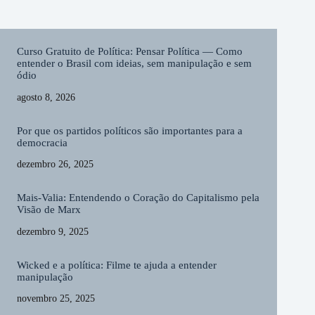
Curso Gratuito de Política: Pensar Política — Como
entender o Brasil com ideias, sem manipulação e sem
ódio
agosto 8, 2026
Por que os partidos políticos são importantes para a
democracia
dezembro 26, 2025
Mais-Valia: Entendendo o Coração do Capitalismo pela
Visão de Marx
dezembro 9, 2025
Wicked e a política: Filme te ajuda a entender
manipulação
novembro 25, 2025