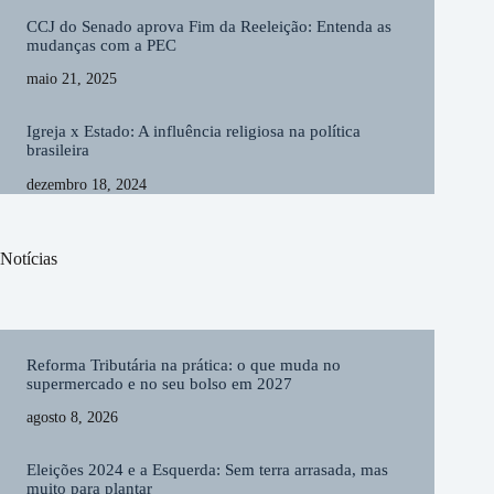
CCJ do Senado aprova Fim da Reeleição: Entenda as
mudanças com a PEC
maio 21, 2025
Igreja x Estado: A influência religiosa na política
brasileira
dezembro 18, 2024
Notícias
Reforma Tributária na prática: o que muda no
supermercado e no seu bolso em 2027
agosto 8, 2026
Eleições 2024 e a Esquerda: Sem terra arrasada, mas
muito para plantar