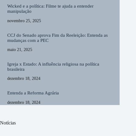
Wicked e a política: Filme te ajuda a entender
manipulação
novembro 25, 2025
CCJ do Senado aprova Fim da Reeleição: Entenda as
mudanças com a PEC
maio 21, 2025
Igreja x Estado: A influência religiosa na política
brasileira
dezembro 18, 2024
Entenda a Reforma Agrária
dezembro 18, 2024
Notícias