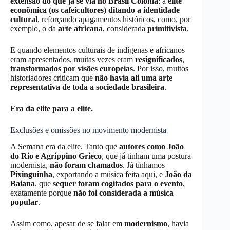
extensão do que já se via no Brasil Colônia
: a
elite
econômica (os cafeicultores) ditando a identidade
cultural
, reforçando apagamentos históricos, como, por
exemplo, o da
arte africana
, considerada
primitivista
.
E quando elementos culturais de indígenas e africanos
eram apresentados, muitas vezes eram
resignificados
,
transformados por visões europeias
. Por isso, muitos
historiadores criticam que
não havia ali uma arte
representativa de toda a sociedade brasileira
.
Era da elite para a elite.
Exclusões e omissões no movimento modernista
A Semana era da elite. Tanto que
autores como João
do Rio e Agrippino Grieco
, que já tinham uma postura
modernista,
não foram chamados
. Já tínhamos
Pixinguinha
, exportando a música feita aqui, e
João da
Baiana
, que
sequer foram cogitados para o evento
,
exatamente porque
não foi considerada a música
popular
.
Assim como, apesar de se falar em
modernismo
, havia