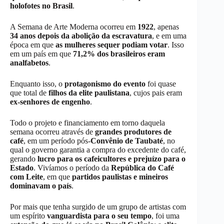
holofotes no Brasil
.
A Semana de Arte Moderna ocorreu em
1922
, apenas
34 anos depois da abolição da escravatura
, e em uma
época em que
as mulheres sequer podiam votar
. Isso
em um país em que
71,2% dos brasileiros eram
analfabetos
.
Enquanto isso, o
protagonismo do evento
foi quase
que total de
filhos da elite paulistana
, cujos pais eram
ex-senhores de engenho
.
Todo o projeto e financiamento em torno daquela
semana ocorreu através de
grandes produtores de
café
, em um período pós-
Convênio de Taubaté
, no
qual o governo garantia a compra do excedente do café,
gerando
lucro para os cafeicultores e prejuízo para o
Estado
. Vivíamos o período da
República do Café
com Leite
, em que
partidos paulistas e mineiros
dominavam o país
.
Por mais que tenha surgido de um grupo de artistas com
um espírito
vanguardista para o seu tempo
, foi uma