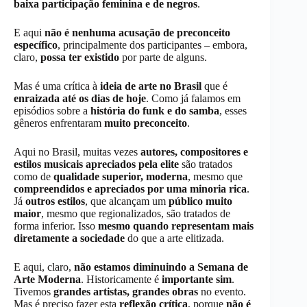
baixa participação feminina e de negros
.
E aqui
não é nenhuma acusação de preconceito
específico
, principalmente dos participantes – embora,
claro,
possa ter existido
por parte de alguns.
Mas é uma crítica à
ideia de arte no Brasil
que é
enraizada até os dias de hoje
. Como já falamos em
episódios sobre a
história do funk e do samba
, esses
gêneros enfrentaram
muito preconceito
.
Aqui no Brasil, muitas vezes
autores, compositores e
estilos musicais apreciados pela elite
são tratados
como de
qualidade superior, moderna
, mesmo que
compreendidos e apreciados por uma minoria rica
.
Já
outros estilos
, que alcançam um
público muito
maior
, mesmo que regionalizados, são tratados de
forma inferior. Isso
mesmo quando representam mais
diretamente a sociedade
do que a arte elitizada.
E aqui, claro,
não estamos diminuindo a Semana de
Arte Moderna
. Historicamente é
importante sim
.
Tivemos
grandes artistas, grandes obras
no evento.
Mas é preciso fazer esta
reflexão crítica
, porque
não é