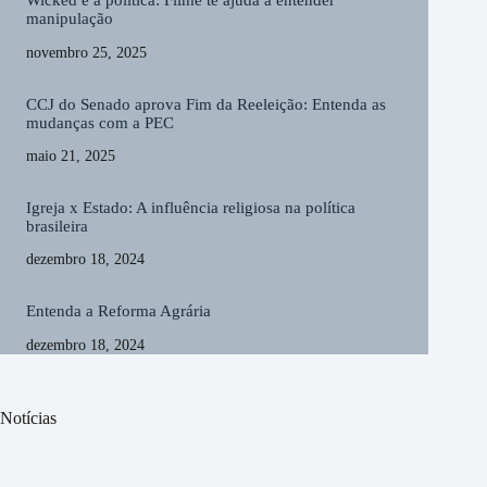
Wicked e a política: Filme te ajuda a entender
manipulação
novembro 25, 2025
CCJ do Senado aprova Fim da Reeleição: Entenda as
mudanças com a PEC
maio 21, 2025
Igreja x Estado: A influência religiosa na política
brasileira
dezembro 18, 2024
Entenda a Reforma Agrária
dezembro 18, 2024
Notícias