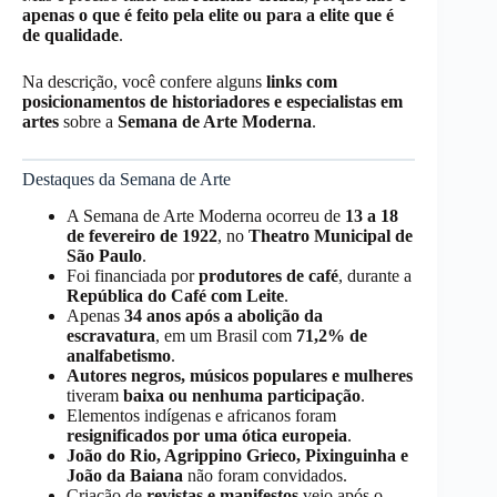
apenas o que é feito pela elite ou para a elite que é
de qualidade
.
Na descrição, você confere alguns
links com
posicionamentos de historiadores e especialistas em
artes
sobre a
Semana de Arte Moderna
.
Destaques da Semana de Arte
A Semana de Arte Moderna ocorreu de
13 a 18
de fevereiro de 1922
, no
Theatro Municipal de
São Paulo
.
Foi financiada por
produtores de café
, durante a
República do Café com Leite
.
Apenas
34 anos após a abolição da
escravatura
, em um Brasil com
71,2% de
analfabetismo
.
Autores negros, músicos populares e mulheres
tiveram
baixa ou nenhuma participação
.
Elementos indígenas e africanos foram
resignificados por uma ótica europeia
.
João do Rio, Agrippino Grieco, Pixinguinha e
João da Baiana
não foram convidados.
Criação de
revistas e manifestos
veio após o