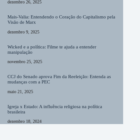
dezembro 26, 2025
Mais-Valia: Entendendo o Coração do Capitalismo pela
Visão de Marx
dezembro 9, 2025
Wicked e a política: Filme te ajuda a entender
manipulação
novembro 25, 2025
CCJ do Senado aprova Fim da Reeleição: Entenda as
mudanças com a PEC
maio 21, 2025
Igreja x Estado: A influência religiosa na política
brasileira
dezembro 18, 2024