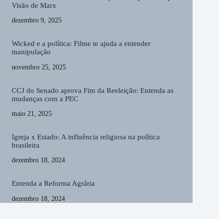
Visão de Marx
dezembro 9, 2025
Wicked e a política: Filme te ajuda a entender
manipulação
novembro 25, 2025
CCJ do Senado aprova Fim da Reeleição: Entenda as
mudanças com a PEC
maio 21, 2025
Igreja x Estado: A influência religiosa na política
brasileira
dezembro 18, 2024
Entenda a Reforma Agrária
dezembro 18, 2024