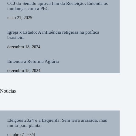
CCJ do Senado aprova Fim da Reeleição: Entenda as
mudanças com a PEC
maio 21, 2025
Igreja x Estado: A influência religiosa na política
brasileira
dezembro 18, 2024
Entenda a Reforma Agrária
dezembro 18, 2024
Notícias
Eleições 2024 e a Esquerda: Sem terra arrasada, mas
muito para plantar
outubro 7, 2024