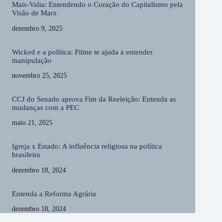
Mais-Valia: Entendendo o Coração do Capitalismo pela
Visão de Marx
dezembro 9, 2025
Wicked e a política: Filme te ajuda a entender
manipulação
novembro 25, 2025
CCJ do Senado aprova Fim da Reeleição: Entenda as
mudanças com a PEC
maio 21, 2025
Igreja x Estado: A influência religiosa na política
brasileira
dezembro 18, 2024
Entenda a Reforma Agrária
dezembro 18, 2024