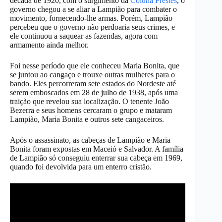
década de 1920, com o surgimento da
Coluna Prestes
, o
governo chegou a se aliar a Lampião para combater o
movimento, fornecendo-lhe armas. Porém, Lampião
percebeu que o governo não perdoaria seus crimes, e
ele continuou a saquear as fazendas, agora com
armamento ainda melhor.
Foi nesse período que ele conheceu Maria Bonita, que
se juntou ao cangaço e trouxe outras mulheres para o
bando. Eles percorreram sete estados do Nordeste até
serem emboscados em 28 de julho de 1938, após uma
traição que revelou sua localização. O tenente João
Bezerra e seus homens cercaram o grupo e mataram
Lampião, Maria Bonita e outros sete cangaceiros.
Após o assassinato, as cabeças de Lampião e Maria
Bonita foram expostas em Maceió e Salvador. A família
de Lampião só conseguiu enterrar sua cabeça em 1969,
quando foi devolvida para um enterro cristão.