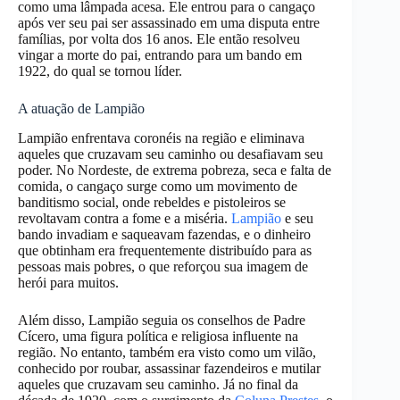
como uma lâmpada acesa. Ele entrou para o cangaço
após ver seu pai ser assassinado em uma disputa entre
famílias, por volta dos 16 anos. Ele então resolveu
vingar a morte do pai, entrando para um bando em
1922, do qual se tornou líder.
A atuação de Lampião
Lampião enfrentava coronéis na região e eliminava
aqueles que cruzavam seu caminho ou desafiavam seu
poder. No Nordeste, de extrema pobreza, seca e falta de
comida, o cangaço surge como um movimento de
banditismo social, onde rebeldes e pistoleiros se
revoltavam contra a fome e a miséria.
Lampião
e seu
bando invadiam e saqueavam fazendas, e o dinheiro
que obtinham era frequentemente distribuído para as
pessoas mais pobres, o que reforçou sua imagem de
herói para muitos.
Além disso, Lampião seguia os conselhos de Padre
Cícero, uma figura política e religiosa influente na
região. No entanto, também era visto como um vilão,
conhecido por roubar, assassinar fazendeiros e mutilar
aqueles que cruzavam seu caminho. Já no final da