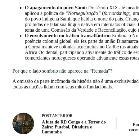
O apagamento do povo Sámi:
Do século XIX até meados
aplicou a política de
“Norueguização”
(
fornorskning
), um
do povo indígena Sámi, que habita o norte do país. Crianç
proibidas de falar sua língua nativa em internatos oficiais.
tema de uma Comissão da Verdade e Reconciliação, cujo re
O envolvimento no tráfico transatlântico:
Embora a Nor
potência colonial global, ela fez parte da união Dinamarc
a Coroa manteve colônias açucareiras no Caribe (as atuais 
África Ocidental, participando ativamente do tráfico de es
comerciantes noruegueses operando ativamente essas rotas
Por que o lado sombrio não aparece na “Remada”?
A omissão da parte incômoda da história não é uma exclusivida
todas as nações lidam com seus mitos fundacionais.
POST
ANTERIOR
A luta do RD Congo e a Terror do
Por
Zaire: Futebol, Ditadura e
cores
Lumumba