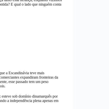
ntida? E qual o lado que ninguém conta
 que a Escandinávia teve mais
comerciantes expandiram fronteiras da
ente, esse passado tem um peso
ois.
s: esteve sob domínio dinamarquês por
tando a independência plena apenas em