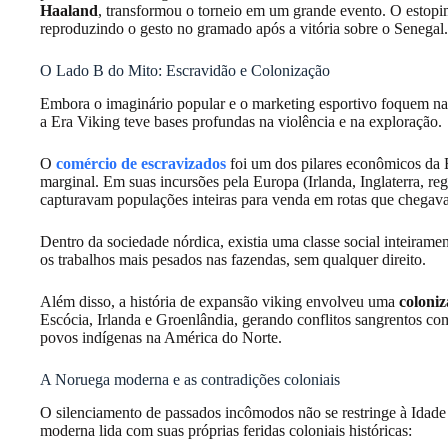
Haaland
, transformou o torneio em um grande evento. O estopi
reproduzindo o gesto no gramado após a vitória sobre o Senegal.
O Lado B do Mito: Escravidão e Colonização
Embora o imaginário popular e o marketing esportivo foquem na 
a Era Viking teve bases profundas na violência e na exploração.
O
comércio de escravizados
foi um dos pilares econômicos da 
marginal. Em suas incursões pela Europa (Irlanda, Inglaterra, regi
capturavam populações inteiras para venda em rotas que chegava
Dentro da sociedade nórdica, existia uma classe social inteirame
os trabalhos mais pesados nas fazendas, sem qualquer direito.
Além disso, a história de expansão viking envolveu uma
coloniz
Escócia, Irlanda e Groenlândia, gerando conflitos sangrentos co
povos indígenas na América do Norte.
A Noruega moderna e as contradições coloniais
O silenciamento de passados incômodos não se restringe à Idade
moderna lida com suas próprias feridas coloniais históricas: