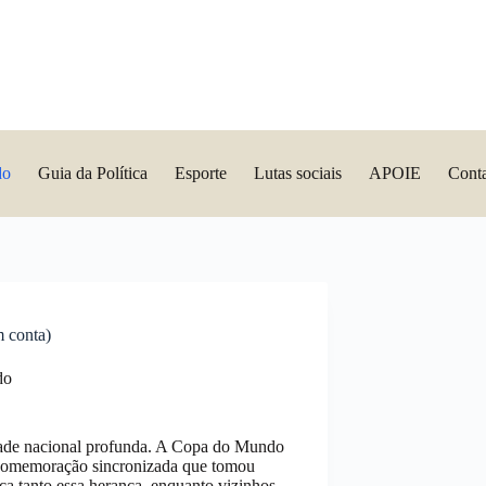
do
Guia da Política
Esporte
Lutas sociais
APOIE
Cont
m conta)
do
idade nacional profunda. A Copa do Mundo
comemoração sincronizada que tomou
ça tanto essa herança, enquanto vizinhos