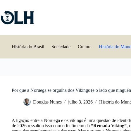
Pular
para
o
conteúdo
História do Brasil
Sociedade
Cultura
História do Mun
Por que a Noruega se orgulha dos Vikings (e o lado que ningué
Douglas Nunes
julho 3, 2026
História do Mun
A ligação entre a Noruega e os vikings é uma questão de ident
de 2026 ressaltou isso com o fenômeno da
“Remada Viking”
, 
conta das arquibancadas e das ruas. Mas por que a Noruega abra