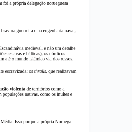
m foi a própria delegação norueguesa
bravura guerreira e na engenharia naval,
Escandinávia medieval, e não um detalhe
ões eslavas e bálticas), os nórdicos
m até o mundo islâmico via rios russos.
nte escravizada: os
thralls
, que realizavam
ação violenta
de territórios como a
m populações nativas, como os inuítes e
 Média. Isso porque a própria Noruega