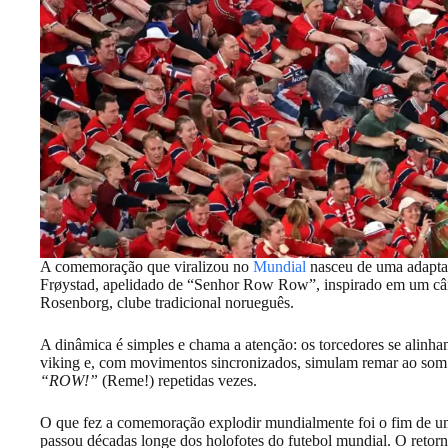
A comemoração que viralizou no
Mundial
nasceu de uma adaptaç
Frøystad, apelidado de “Senhor Row Row”, inspirado em um cân
Rosenborg, clube tradicional norueguês.
A dinâmica é simples e chama a atenção: os torcedores se alin
viking e, com movimentos sincronizados, simulam remar ao som 
“ROW!”
(Reme!) repetidas vezes.
O que fez a comemoração explodir mundialmente foi o fim de u
passou décadas longe dos holofotes do futebol mundial. O reto