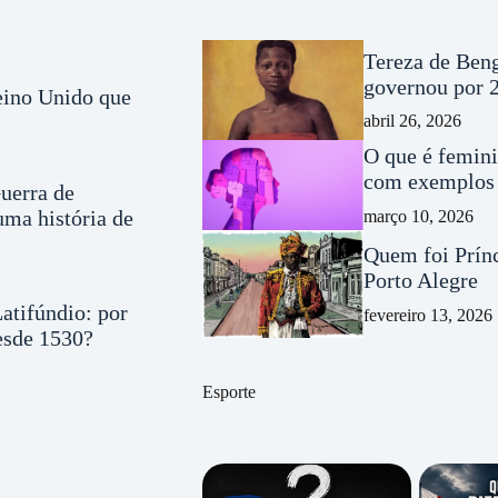
Tereza de Beng
governou por 2
Reino Unido que
abril 26, 2026
O que é femini
com exemplos 
uerra de
ma história de
março 10, 2026
Quem foi Prínc
Porto Alegre
atifúndio: por
fevereiro 13, 2026
desde 1530?
Esporte