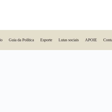
do
Guia da Política
Esporte
Lutas sociais
APOIE
Cont