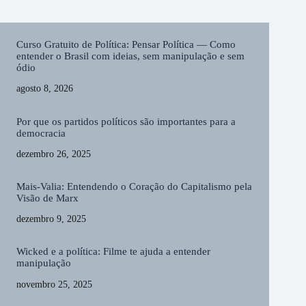
Curso Gratuito de Política: Pensar Política — Como
entender o Brasil com ideias, sem manipulação e sem
ódio
agosto 8, 2026
Por que os partidos políticos são importantes para a
democracia
dezembro 26, 2025
Mais-Valia: Entendendo o Coração do Capitalismo pela
Visão de Marx
dezembro 9, 2025
Wicked e a política: Filme te ajuda a entender
manipulação
novembro 25, 2025