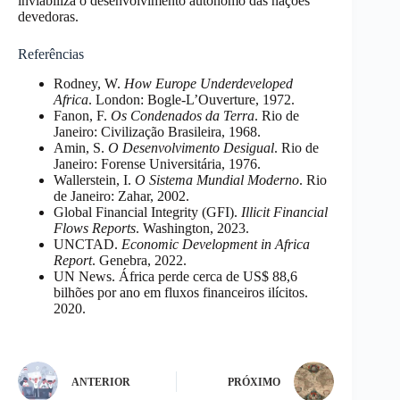
inviabiliza o desenvolvimento autônomo das nações
devedoras.
Referências
Rodney, W.
How Europe Underdeveloped
Africa
. London: Bogle-L’Ouverture, 1972.
Fanon, F.
Os Condenados da Terra
. Rio de
Janeiro: Civilização Brasileira, 1968.
Amin, S.
O Desenvolvimento Desigual
. Rio de
Janeiro: Forense Universitária, 1976.
Wallerstein, I.
O Sistema Mundial Moderno
. Rio
de Janeiro: Zahar, 2002.
Global Financial Integrity (GFI).
Illicit Financial
Flows Reports
. Washington, 2023.
UNCTAD.
Economic Development in Africa
Report
. Genebra, 2022.
UN News. África perde cerca de US$ 88,6
bilhões por ano em fluxos financeiros ilícitos.
2020.
ANTERIOR
PRÓXIMO