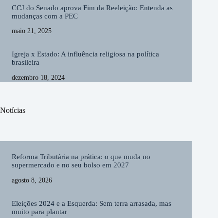
CCJ do Senado aprova Fim da Reeleição: Entenda as
mudanças com a PEC
maio 21, 2025
Igreja x Estado: A influência religiosa na política
brasileira
dezembro 18, 2024
Notícias
Reforma Tributária na prática: o que muda no
supermercado e no seu bolso em 2027
agosto 8, 2026
Eleições 2024 e a Esquerda: Sem terra arrasada, mas
muito para plantar